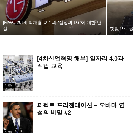
[MWC 2014] 최재홍 교수의 “삼성과 LG”에 대한 단
상
햇빛으로 
[4차산업혁명 해부] 일자리 4.0과
직업 교육
사람들
퍼펙트 프리젠테이션 – 오바마 연
설의 비밀 #2
사람들