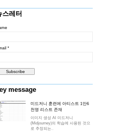
뉴스레터
ame
ail *
ey message
미드저니 훈련에 아티스트 1만6
천명 리스트 존재
이미지 생성 AI 미드저니
(Midjourney)의 학습에 사용된 것으
로 추정되는..