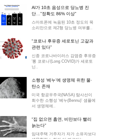
AI가 10초 음성으로 당뇨병 진
단…”정확도 86% 이상”
스마트폰에 녹음된 10초 정도의 목
소리만으로 제2형 당뇨병 여부를..
“코로나 후유증 세로토닌 고갈과
관련 있다”
신종 코로나바이러스 감염증 후유증
'롱 코로나'(Long COVID)가 세로토
닌..
소행성 ‘베누’에 생명체 위한 물·
탄소 존재
미국 항공우주국(NASA) 탐사선이
회수한 소행성 ‘베누(Bennu)’ 샘플에
서 생명체에..
“집 없으면 흡연, 비만보다 빨리
늙는다”
임대주택 거주자가 자가 소유자보다