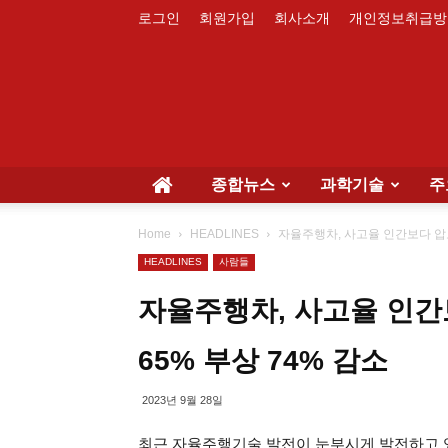
로그인
회원가입
회사소개
개인정보취급방
종합뉴스
과학기술
주
Home
HEADLINES
자율주행차, 사고율 인간보다 압
HEADLINES
사람들
자율주행차, 사고율 인
65% 부상 74% 감소
2023년 9월 28일
최근 자율주행기술 발전이 눈부시게 발전하고 