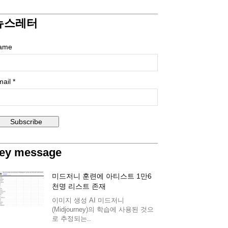
뉴스레터
ame
ail *
ey message
미드저니 훈련에 아티스트 1만6
천명 리스트 존재
이미지 생성 AI 미드저니
(Midjourney)의 학습에 사용된 것으
로 추정되는..