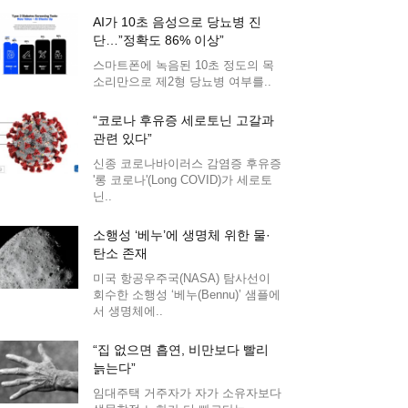
AI가 10초 음성으로 당뇨병 진
단…”정확도 86% 이상”
스마트폰에 녹음된 10초 정도의 목
소리만으로 제2형 당뇨병 여부를..
“코로나 후유증 세로토닌 고갈과
관련 있다”
신종 코로나바이러스 감염증 후유증
'롱 코로나'(Long COVID)가 세로토
닌..
소행성 ‘베누’에 생명체 위한 물·
탄소 존재
미국 항공우주국(NASA) 탐사선이
회수한 소행성 ‘베누(Bennu)’ 샘플에
서 생명체에..
“집 없으면 흡연, 비만보다 빨리
늙는다”
임대주택 거주자가 자가 소유자보다