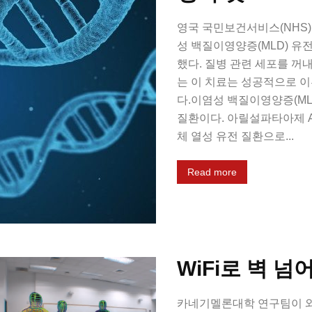
영국 국민보건서비스(NHS)
성 백질이영양증(MLD) 유
했다. 질병 관련 세포를 꺼
는 이 치료는 성공적으로 
다.이염성 백질이영양증(ML
질환이다. 아릴설파타아제 A(a
체 열성 유전 질환으로...
Read more
WiFi로 벽 넘
카네기멜론대학 연구팀이 와