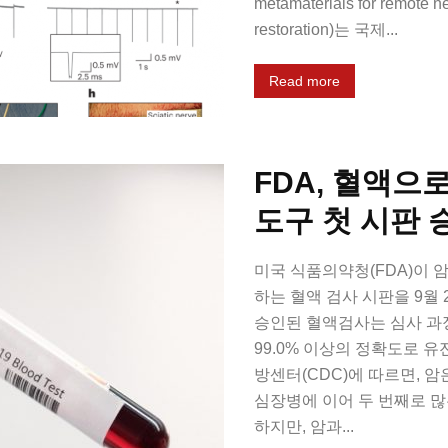
metamaterials for remote ne
restoration)는 국제...
Read more
FDA, 혈액으
도구 첫 시판 
미국 식품의약청(FDA)이 
하는 혈액 검사 시판을 9월
승인된 혈액검사는 심사 과정
99.0% 이상의 정확도로 
방센터(CDC)에 따르면, 암
심장병에 이어 두 번째로 많
하지만, 암과...