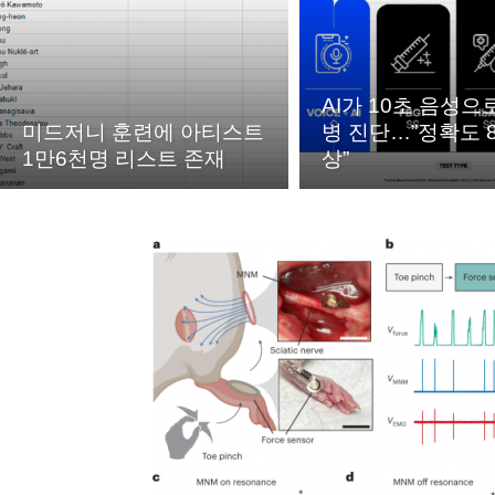
AI가 10초 음성으
미드저니 훈련에 아티스트
병 진단…”정확도 8
1만6천명 리스트 존재
상”