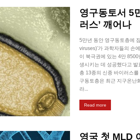
영구동토서 5만
러스’ 깨어나
5만년 동안 영구동토층에 잠들
viruses)'가 과학자들의
이 북극권에 있는 4만 85
생시키는 데 성공했다고 발표
총 13종의 신종 바이러스를
구동토층은 최근 지구온난화
라...
Read more
영국 첫 MLD 