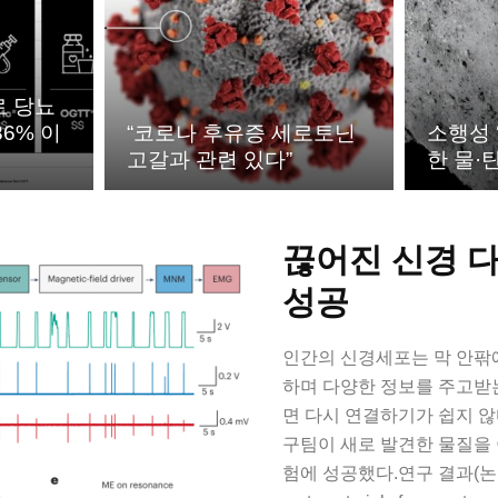
로 당뇨
6% 이
“코로나 후유증 세로토닌
소행성 
고갈과 관련 있다”
한 물·
끊어진 신경 
성공
인간의 신경세포는 막 안팎
하며 다양한 정보를 주고받
면 다시 연결하기가 쉽지 않다.
구팀이 새로 발견한 물질을
험에 성공했다.연구 결과(논문명: Se