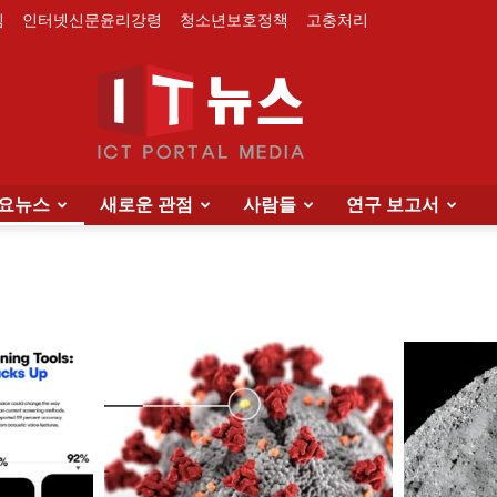
침
인터넷신문윤리강령
청소년보호정책
고충처리
요뉴스
새로운 관점
사람들
연구 보고서
IT
News