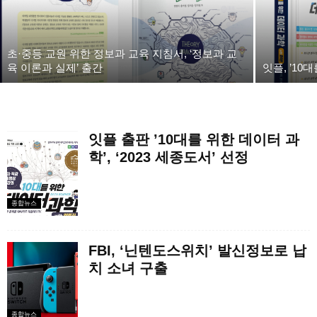
초·중등 교원 위한 정보과 교육 지침서, ‘정보과 교
육 이론과 실제’ 출간
잇플, ’10
잇플 출판 ’10대를 위한 데이터 과
학’, ‘2023 세종도서’ 선정
종합뉴스
FBI, ‘닌텐도스위치’ 발신정보로 납
치 소녀 구출
종합뉴스