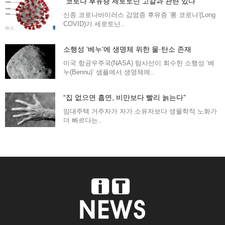
“코로나 후유증 세로토닌 고갈과 관련 있다”
신종 코로나바이러스 감염증 후유증 '롱 코로나'(Long
COVID)가 세로토닌..
소행성 ‘베누’에 생명체 위한 물·탄소 존재
미국 항공우주국(NASA) 탐사선이 회수한 소행성 ‘베
누(Bennu)’ 샘플에서 생명체에..
“집 없으면 흡연, 비만보다 빨리 늙는다”
임대주택 거주자가 자가 소유자보다 생물학적 노화가
더 빠르다는..