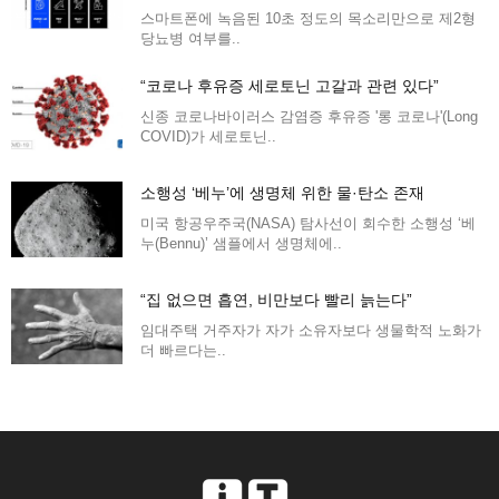
스마트폰에 녹음된 10초 정도의 목소리만으로 제2형
당뇨병 여부를..
“코로나 후유증 세로토닌 고갈과 관련 있다”
신종 코로나바이러스 감염증 후유증 '롱 코로나'(Long
COVID)가 세로토닌..
소행성 ‘베누’에 생명체 위한 물·탄소 존재
미국 항공우주국(NASA) 탐사선이 회수한 소행성 ‘베
누(Bennu)’ 샘플에서 생명체에..
“집 없으면 흡연, 비만보다 빨리 늙는다”
임대주택 거주자가 자가 소유자보다 생물학적 노화가
더 빠르다는..