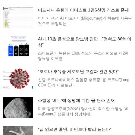
미드저니 훈련에 아티스트 1만6천명 리스트 존재
이미지 생성 AI 미드저니(Midjourney)의 학습에 사용된
것으로 추정되는..
AI가 10초 음성으로 당뇨병 진단…”정확도 86% 이
상”
스마트폰에 녹음된 10초 정도의 목소리만으로 제2형
당뇨병 여부를..
“코로나 후유증 세로토닌 고갈과 관련 있다”
신종 코로나바이러스 감염증 후유증 '롱 코로나'(Long
COVID)가 세로토닌..
소행성 ‘베누’에 생명체 위한 물·탄소 존재
미국 항공우주국(NASA) 탐사선이 회수한 소행성 ‘베
누(Bennu)’ 샘플에서 생명체에..
“집 없으면 흡연, 비만보다 빨리 늙는다”