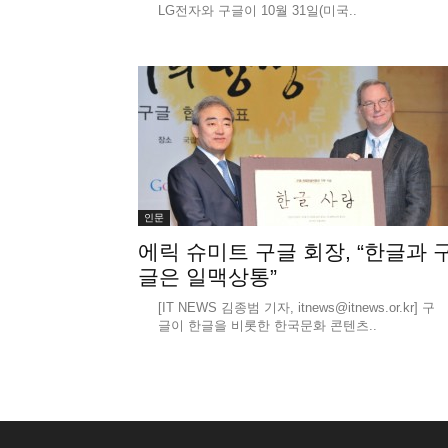
LG전자와 구글이 10월 31일(미국..
인문
에릭 슈미트 구글 회장, “한글과 
글은 일맥상통”
[IT NEWS 김종범 기자, itnews@itnews.or.kr] 구
글이 한글을 비롯한 한국문화 콘텐츠..