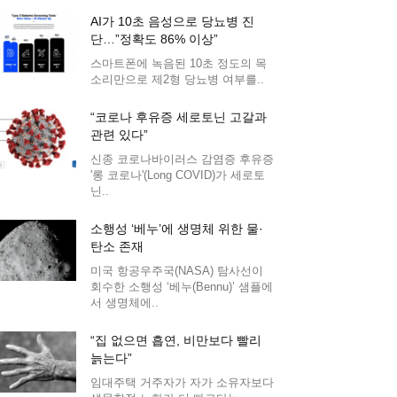
AI가 10초 음성으로 당뇨병 진
단…”정확도 86% 이상”
스마트폰에 녹음된 10초 정도의 목
소리만으로 제2형 당뇨병 여부를..
“코로나 후유증 세로토닌 고갈과
관련 있다”
신종 코로나바이러스 감염증 후유증
'롱 코로나'(Long COVID)가 세로토
닌..
소행성 ‘베누’에 생명체 위한 물·
탄소 존재
미국 항공우주국(NASA) 탐사선이
회수한 소행성 ‘베누(Bennu)’ 샘플에
서 생명체에..
“집 없으면 흡연, 비만보다 빨리
늙는다”
임대주택 거주자가 자가 소유자보다