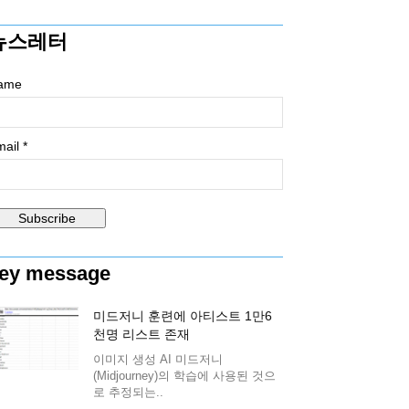
뉴스레터
ame
ail *
ey message
미드저니 훈련에 아티스트 1만6
천명 리스트 존재
이미지 생성 AI 미드저니
(Midjourney)의 학습에 사용된 것으
로 추정되는..