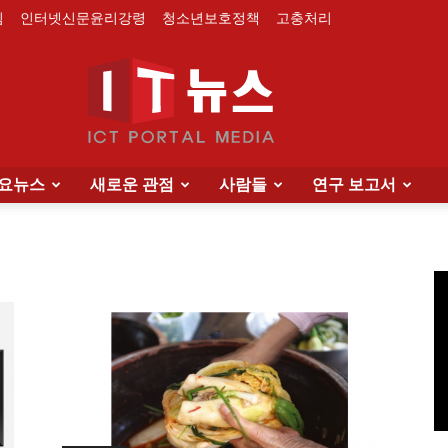
침
인터넷신문윤리강령
청소년보호정책
고충처리
요뉴스
새로운 관점
사람들
연구 보고서
IT
News