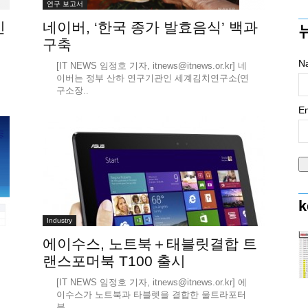
연구 보고서
인
네이버, ‘한국 종가 발효음식’ 백과
구축
N
[IT NEWS 임정호 기자, itnews@itnews.or.kr] 네
이버는 정부 산하 연구기관인 세계김치연구소(연
구소장..
Em
k
Industry
에이수스, 노트북＋태블릿결합 트
랜스포머북 T100 출시
[IT NEWS 임정호 기자, itnews@itnews.or.kr] 에
이수스가 노트북과 타블렛을 결합한 울트라포터
블..