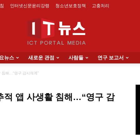
침
인터넷신문윤리강령
청소년보호정책
고충처리
요뉴스
새로운 관점
사람들
연구 보고서
IT
활 침해…“영구 감시체계”
추적 앱 사생활 침해…“영구 감
News