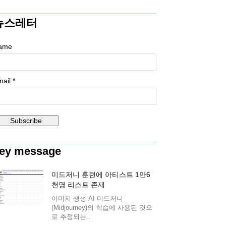
뉴스레터
ame
ail *
ey message
미드저니 훈련에 아티스트 1만6
천명 리스트 존재
이미지 생성 AI 미드저니
(Midjourney)의 학습에 사용된 것으
로 추정되는..