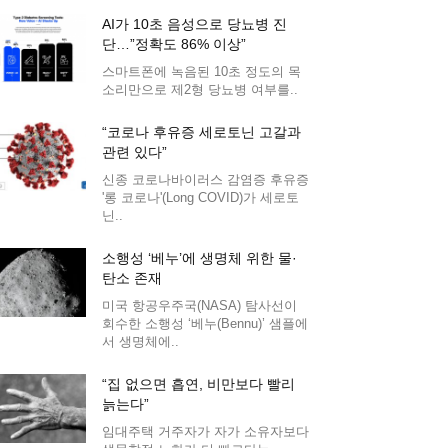
AI가 10초 음성으로 당뇨병 진
단…”정확도 86% 이상”
스마트폰에 녹음된 10초 정도의 목
소리만으로 제2형 당뇨병 여부를..
“코로나 후유증 세로토닌 고갈과
관련 있다”
신종 코로나바이러스 감염증 후유증
'롱 코로나'(Long COVID)가 세로토
닌..
소행성 ‘베누’에 생명체 위한 물·
탄소 존재
미국 항공우주국(NASA) 탐사선이
회수한 소행성 ‘베누(Bennu)’ 샘플에
서 생명체에..
“집 없으면 흡연, 비만보다 빨리
늙는다”
임대주택 거주자가 자가 소유자보다