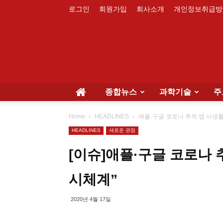
로그인
회원가입
회사소개
개인정보취급방
종합뉴스
과학기술
주
Home
HEADLINES
애플·구글 코로나 추적 앱 사생
HEADLINES
새로운 관점
[이슈]애플·구글 코로나 
시체계”
2020년 4월 17일