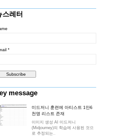
뉴스레터
ame
ail *
ey message
미드저니 훈련에 아티스트 1만6
천명 리스트 존재
이미지 생성 AI 미드저니
(Midjourney)의 학습에 사용된 것으
로 추정되는..