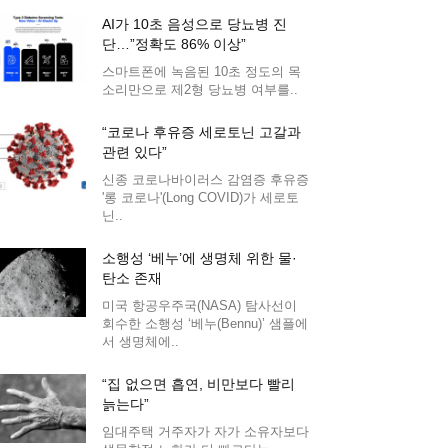
AI가 10초 음성으로 당뇨병 진
단…”정확도 86% 이상”
스마트폰에 녹음된 10초 정도의 목
소리만으로 제2형 당뇨병 여부를..
“코로나 후유증 세로토닌 고갈과
관련 있다”
신종 코로나바이러스 감염증 후유증
'롱 코로나'(Long COVID)가 세로토
닌..
소행성 ‘베누’에 생명체 위한 물·
탄소 존재
미국 항공우주국(NASA) 탐사선이
회수한 소행성 ‘베누(Bennu)’ 샘플에
서 생명체에..
“집 없으면 흡연, 비만보다 빨리
늙는다”
임대주택 거주자가 자가 소유자보다