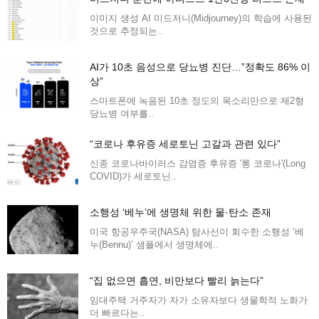
이미지 생성 AI 미드저니(Midjourney)의 학습에 사용된
것으로 추정되는..
AI가 10초 음성으로 당뇨병 진단…”정확도 86% 이
상”
스마트폰에 녹음된 10초 정도의 목소리만으로 제2형
당뇨병 여부를..
“코로나 후유증 세로토닌 고갈과 관련 있다”
신종 코로나바이러스 감염증 후유증 '롱 코로나'(Long
COVID)가 세로토닌..
소행성 ‘베누’에 생명체 위한 물·탄소 존재
미국 항공우주국(NASA) 탐사선이 회수한 소행성 ‘베
누(Bennu)’ 샘플에서 생명체에..
“집 없으면 흡연, 비만보다 빨리 늙는다”
임대주택 거주자가 자가 소유자보다 생물학적 노화가
더 빠르다는..