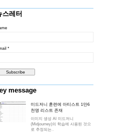
뉴스레터
ame
ail *
ey message
미드저니 훈련에 아티스트 1만6
천명 리스트 존재
이미지 생성 AI 미드저니
(Midjourney)의 학습에 사용된 것으
로 추정되는..