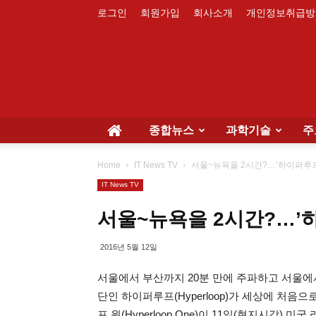
로그인
회원가입
회사소개
개인정보취급방
종합뉴스
과학기술
주
Home
IT News TV
서울~뉴욕을 2시간?…’하이퍼루프
IT News TV
서울~뉴욕을 2시간?…’
2016년 5월 12일
서울에서 부산까지 20분 만에 주파하고 서울에
단인 하이퍼루프(Hyperloop)가 세상에 처
프 원(Hyperloop One)이 11일(현지시각