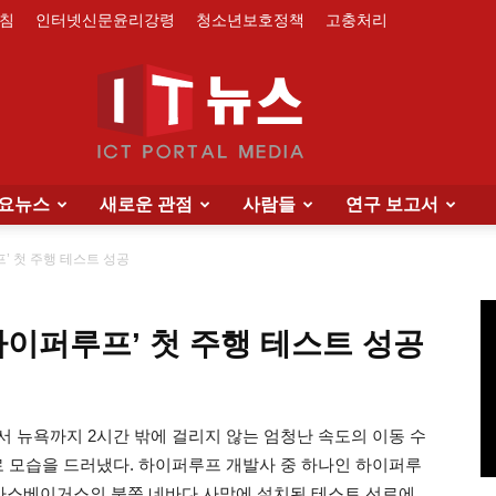
침
인터넷신문윤리강령
청소년보호정책
고충처리
요뉴스
새로운 관점
사람들
연구 보고서
IT
’ 첫 주행 테스트 성공
하이퍼루프’ 첫 주행 테스트 성공
News
서 뉴욕까지 2시간 밖에 걸리지 않는 엄청난 속도의 이동 수
음으로 모습을 드러냈다. 하이퍼루프 개발사 중 하나인 하이퍼루
) 미국 라스베이거스의 북쪽 네바다 사막에 설치된 테스트 선로에