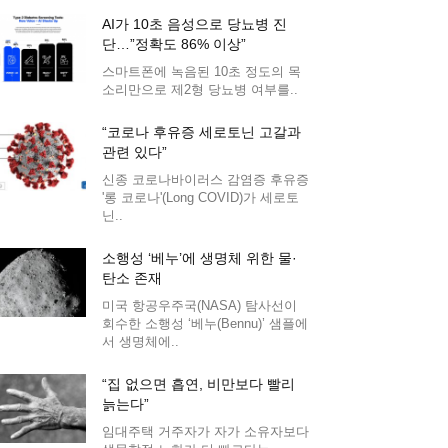
AI가 10초 음성으로 당뇨병 진
단…”정확도 86% 이상”
스마트폰에 녹음된 10초 정도의 목
소리만으로 제2형 당뇨병 여부를..
“코로나 후유증 세로토닌 고갈과
관련 있다”
신종 코로나바이러스 감염증 후유증
'롱 코로나'(Long COVID)가 세로토
닌..
소행성 ‘베누’에 생명체 위한 물·
탄소 존재
미국 항공우주국(NASA) 탐사선이
회수한 소행성 ‘베누(Bennu)’ 샘플에
서 생명체에..
“집 없으면 흡연, 비만보다 빨리
늙는다”
임대주택 거주자가 자가 소유자보다