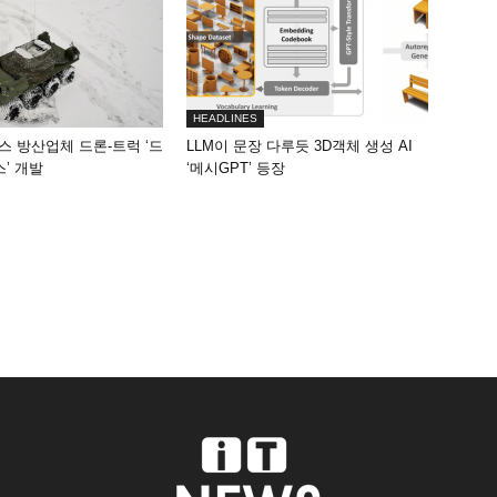
HEADLINES
스 방산업체 드론-트럭 ‘드
LLM이 문장 다루듯 3D객체 생성 AI
스’ 개발
‘메시GPT’ 등장