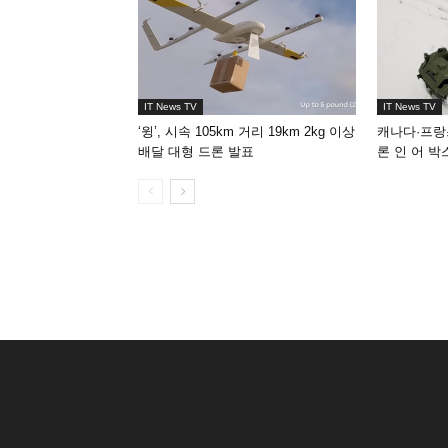
IT News TV
IT News TV
‘윙’, 시속 105km 거리 19km 2kg 이상
캐나다·프랑
배달 대형 드론 발표
론 인 어 박