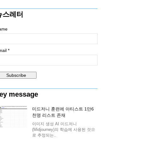
뉴스레터
ame
ail *
ey message
미드저니 훈련에 아티스트 1만6
천명 리스트 존재
이미지 생성 AI 미드저니
(Midjourney)의 학습에 사용된 것으
로 추정되는..