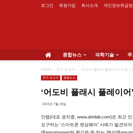
로그인
회원가입
회사소개
개인정보취급방
종합뉴스
과학기술
주
Home
연구 보고서
‘어도비 플래시 플레이어’ 사칭 
연구 보고서
종합뉴스
‘어도비 플래시 플레이어
2015년 7월 15일
안랩(대표 권치중, www.ahnlab.com)은
요구하는 ‘스마트폰 랜섬웨어’ 사례가 발견되어
(Ransomware)란 몸값을 뜻 하는 ‘랜섬(Ranso