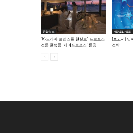
종합뉴스
HEADLINES
“K-드라마 로맨스를 현실로” 프로포즈
[보고서] 딥
전문 플랫폼 ‘케이프로포즈’ 론칭
전략