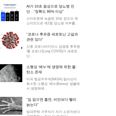
AI가 10초 음성으로 당뇨병 진
단…”정확도 86% 이상”
스마트폰에 녹음된 10초 정도의 목
소리만으로 제2형 당뇨병 여부를..
“코로나 후유증 세로토닌 고갈과
관련 있다”
신종 코로나바이러스 감염증 후유증
'롱 코로나'(Long COVID)가 세로토
닌..
소행성 ‘베누’에 생명체 위한 물·
탄소 존재
미국 항공우주국(NASA) 탐사선이
회수한 소행성 ‘베누(Bennu)’ 샘플에
서 생명체에..
“집 없으면 흡연, 비만보다 빨리
늙는다”
임대주택 거주자가 자가 소유자보다