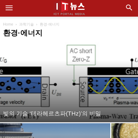
Home
과학기술
환경·에너지
환경·에너지
빛의 기술 ‘테라헤르츠파(THz)’의 비밀