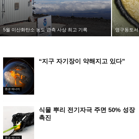
5월 이산화탄소 농도 관측 사상 최고 기록
영구동토서 
“지구 자기장이 약해지고 있다”
환경·에너지
식물 뿌리 전기자극 주면 50% 성장
촉진
환경·에너지