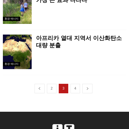
가장 큰 효과 나타나
환경·에너지
아프리카 열대 지역서 이산화탄소
대량 분출
환경·에너지
2
3
4