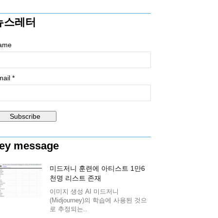
뉴스레터
ame
ail *
ey message
미드저니 훈련에 아티스트 1만6
천명 리스트 존재
이미지 생성 AI 미드저니
(Midjourney)의 학습에 사용된 것으
로 추정되는..