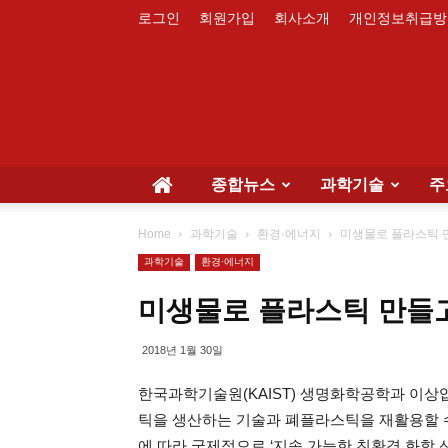
로그인
회원가입
회사소개
개인정보취급방
종합뉴스
과학기술
주
Home
과학기술
환경·에너지
미생물로 플라스틱 
과학기술
환경·에너지
미생물로 플라스틱 만들
2018년 1월 30일
한국과학기술원(KAIST) 생명화학공학과 이상
틱을 생산하는 기술과 폐플라스틱을 재활용할 수
에 따라 국제적으로 ‘지속 가능한 친환경 화학 