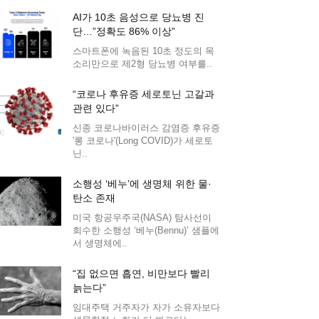
AI가 10초 음성으로 당뇨병 진
단…”정확도 86% 이상”
스마트폰에 녹음된 10초 정도의 목
소리만으로 제2형 당뇨병 여부를..
“코로나 후유증 세로토닌 고갈과
관련 있다”
신종 코로나바이러스 감염증 후유증
'롱 코로나'(Long COVID)가 세로토
닌..
소행성 ‘베누’에 생명체 위한 물·
탄소 존재
미국 항공우주국(NASA) 탐사선이
회수한 소행성 ‘베누(Bennu)’ 샘플에
서 생명체에..
“집 없으면 흡연, 비만보다 빨리
늙는다”
임대주택 거주자가 자가 소유자보다