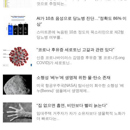
것으로 추정되는..
AI가 10초 음성으로 당뇨병 진단…”정확도 86% 이
상”
스마트폰에 녹음된 10초 정도의 목소리만으로 제2형
당뇨병 여부를..
“코로나 후유증 세로토닌 고갈과 관련 있다”
신종 코로나바이러스 감염증 후유증 '롱 코로나'(Long
COVID)가 세로토닌..
소행성 ‘베누’에 생명체 위한 물·탄소 존재
미국 항공우주국(NASA) 탐사선이 회수한 소행성 ‘베
누(Bennu)’ 샘플에서 생명체에..
“집 없으면 흡연, 비만보다 빨리 늙는다”
임대주택 거주자가 자가 소유자보다 생물학적 노화가
더 빠르다는..