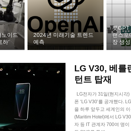
챗GPT
머노이드
2024년 미래기술 트렌드
랜스포머
로하’
예측
장 생성
LG V30, 
턴트 탑재
LG전자가 31일(현지시각)
폰 ‘LG V30’를 공개했다. L
을 하루 앞두고 세계인의 이
(Maritim Hotel)에서 
자 등 IT 관계자 700여 