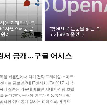
 사용 기계학습 ‘트
’ 자연스러운 문
“챗GPT로 논문을 읽는 수
 원리
고가 99% 줄었다”
베를린서 공개…구글 어시스
 독일 베를린에서 차기 전략 프리미엄 스마트
G전자는 글로벌 3대 IT전시회 ‘IFA 2017’ 개막
목이 집중된 가운데 베를린 시내 마리팀 호텔
LG V30를 공개했다. 국내외 언론과 이동통신 사업
명이 참석한 이번 공개 행사는 페이스북, 유튜브