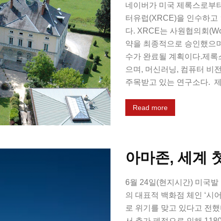
네이버가 미국 제록스로부
터유럽(XRCE)을 인수하고
다. XRCE는 사원협의회(Works 
약을 최종적으로 승인했으며,
수가 완료될 계획이다.제록스
으며, 머신러닝, 컴퓨터 비
주목받고 있는 연구소다. 제
Read more
아마존, 세계 첫
6월 24일(현지시간) 미국발
의 대표적 백화점 체인 ‘시어스
로 위기를 맞고 있다고 전했다
서 추가 폐점으로 인해 118