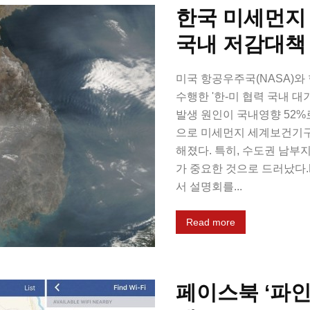
한국 미세먼지 
국내 저감대책
미국 항공우주국(NASA)와 
수행한 '한-미 협력 국내 대
발생 원인이 국내영향 52%
으로 미세먼지 세계보건기구
해졌다. 특히, 수도권 남부
가 중요한 것으로 드러났다.K
서 설명회를...
Read more
페이스북 ‘파인