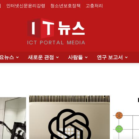
침
인터넷신문윤리강령
청소년보호정책
고충처리
요뉴스
새로운 관점
사람들
연구 보고서
IT
News