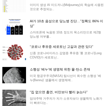
이미지 생성 AI 미드저니(Midjourney)의 학습에 사용된
것으로 추정되는..
AI가 10초 음성으로 당뇨병 진단…”정확도 86% 이
상”
스마트폰에 녹음된 10초 정도의 목소리만으로 제2형
당뇨병 여부를..
“코로나 후유증 세로토닌 고갈과 관련 있다”
신종 코로나바이러스 감염증 후유증 '롱 코로나'(Long
COVID)가 세로토닌..
소행성 ‘베누’에 생명체 위한 물·탄소 존재
미국 항공우주국(NASA) 탐사선이 회수한 소행성 ‘베
누(Bennu)’ 샘플에서 생명체에..
“집 없으면 흡연, 비만보다 빨리 늙는다”
임대주택 거주자가 자가 소유자보다 생물학적 노화가
더 빠르다는..