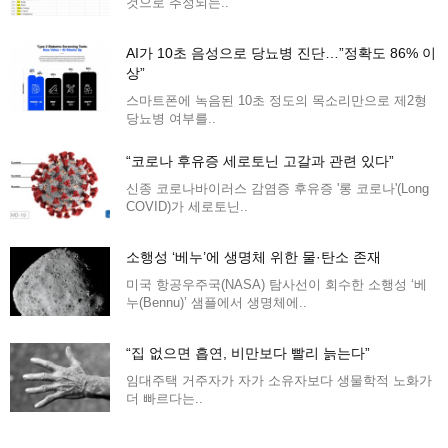
것으로 추정되는..
AI가 10초 음성으로 당뇨병 진단…”정확도 86% 이
상”
스마트폰에 녹음된 10초 정도의 목소리만으로 제2형
당뇨병 여부를..
“코로나 후유증 세로토닌 고갈과 관련 있다”
신종 코로나바이러스 감염증 후유증 '롱 코로나'(Long
COVID)가 세로토닌..
소행성 ‘베누’에 생명체 위한 물·탄소 존재
미국 항공우주국(NASA) 탐사선이 회수한 소행성 ‘베
누(Bennu)’ 샘플에서 생명체에..
“집 없으면 흡연, 비만보다 빨리 늙는다”
임대주택 거주자가 자가 소유자보다 생물학적 노화가
더 빠르다는..