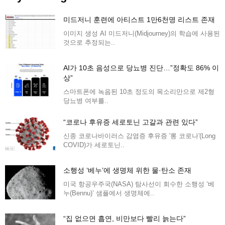
미드저니 훈련에 아티스트 1만6천명 리스트 존재
이미지 생성 AI 미드저니(Midjourney)의 학습에 사용된
것으로 추정되는..
AI가 10초 음성으로 당뇨병 진단…”정확도 86% 이
상”
스마트폰에 녹음된 10초 정도의 목소리만으로 제2형
당뇨병 여부를..
“코로나 후유증 세로토닌 고갈과 관련 있다”
신종 코로나바이러스 감염증 후유증 '롱 코로나'(Long
COVID)가 세로토닌..
소행성 ‘베누’에 생명체 위한 물·탄소 존재
미국 항공우주국(NASA) 탐사선이 회수한 소행성 ‘베
누(Bennu)’ 샘플에서 생명체에..
“집 없으면 흡연, 비만보다 빨리 늙는다”