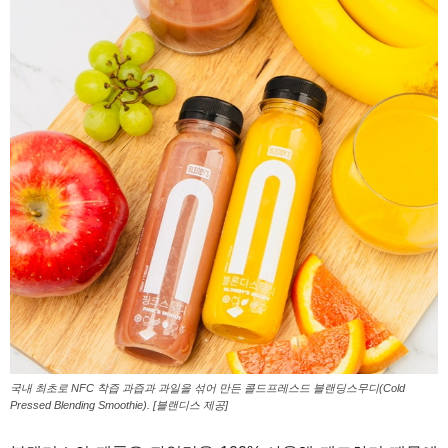
국내 최초로 NFC 착즙 과즙과 과일을 섞어 만든 콜드프레스드 블랜딩스무디(Cold
Pressed Blending Smoothie). [블랜디스 제공]