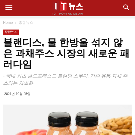
Home
종합뉴스
종합뉴스
블랜디스, 물 한방울 섞지 않
은 과채주스 시장의 새로운 패
러다임
- 국내 최초 콜드프레스드 블랜딩 스무디, 기존 유통 과채 주
스와는 차별화
2021년 10월 25일