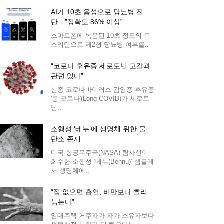
AI가 10초 음성으로 당뇨병 진
단…”정확도 86% 이상”
스마트폰에 녹음된 10초 정도의 목
소리만으로 제2형 당뇨병 여부를..
“코로나 후유증 세로토닌 고갈과
관련 있다”
신종 코로나바이러스 감염증 후유증
'롱 코로나'(Long COVID)가 세로토
닌..
소행성 ‘베누’에 생명체 위한 물·
탄소 존재
미국 항공우주국(NASA) 탐사선이
회수한 소행성 ‘베누(Bennu)’ 샘플에
서 생명체에..
“집 없으면 흡연, 비만보다 빨리
늙는다”
임대주택 거주자가 자가 소유자보다