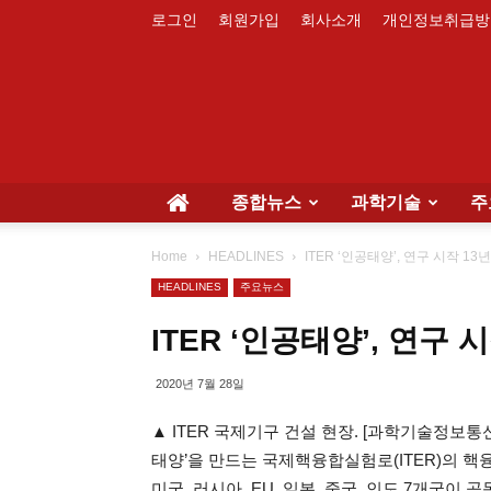
로그인
회원가입
회사소개
개인정보취급방
종합뉴스
과학기술
주
Home
HEADLINES
ITER ‘인공태양’, 연구 시작 1
HEADLINES
주요뉴스
ITER ‘인공태양’, 연구
2020년 7월 28일
▲ ITER 국제기구 건설 현장. [과학기술정보통
태양’을 만드는 국제핵융합실험로(ITER)의 핵융
미국, 러시아, EU, 일본, 중국, 인도 7개국