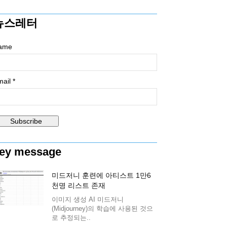
뉴스레터
ame
ail *
ey message
미드저니 훈련에 아티스트 1만6
천명 리스트 존재
이미지 생성 AI 미드저니
(Midjourney)의 학습에 사용된 것으
로 추정되는..