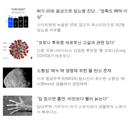
AI가 10초 음성으로 당뇨병 진단…”정확도 86% 이
상”
스마트폰에 녹음된 10초 정도의 목소리만으로 제2형
당뇨병 여부를..
“코로나 후유증 세로토닌 고갈과 관련 있다”
신종 코로나바이러스 감염증 후유증 '롱 코로나'(Long
COVID)가 세로토닌..
소행성 ‘베누’에 생명체 위한 물·탄소 존재
미국 항공우주국(NASA) 탐사선이 회수한 소행성 ‘베
누(Bennu)’ 샘플에서 생명체에..
“집 없으면 흡연, 비만보다 빨리 늙는다”
임대주택 거주자가 자가 소유자보다 생물학적 노화가
더 빠르다는..