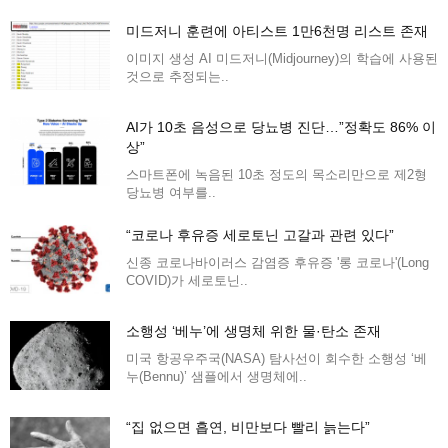
미드저니 훈련에 아티스트 1만6천명 리스트 존재
이미지 생성 AI 미드저니(Midjourney)의 학습에 사용된
것으로 추정되는..
AI가 10초 음성으로 당뇨병 진단…”정확도 86% 이
상”
스마트폰에 녹음된 10초 정도의 목소리만으로 제2형
당뇨병 여부를..
“코로나 후유증 세로토닌 고갈과 관련 있다”
신종 코로나바이러스 감염증 후유증 '롱 코로나'(Long
COVID)가 세로토닌..
소행성 ‘베누’에 생명체 위한 물·탄소 존재
미국 항공우주국(NASA) 탐사선이 회수한 소행성 ‘베
누(Bennu)’ 샘플에서 생명체에..
“집 없으면 흡연, 비만보다 빨리 늙는다”