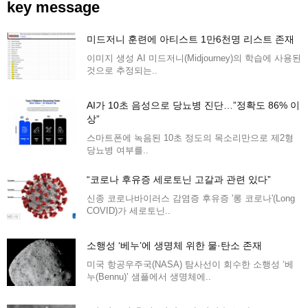
key message
미드저니 훈련에 아티스트 1만6천명 리스트 존재
이미지 생성 AI 미드저니(Midjourney)의 학습에 사용된
것으로 추정되는..
AI가 10초 음성으로 당뇨병 진단…”정확도 86% 이
상”
스마트폰에 녹음된 10초 정도의 목소리만으로 제2형
당뇨병 여부를..
“코로나 후유증 세로토닌 고갈과 관련 있다”
신종 코로나바이러스 감염증 후유증 '롱 코로나'(Long
COVID)가 세로토닌..
소행성 ‘베누’에 생명체 위한 물·탄소 존재
미국 항공우주국(NASA) 탐사선이 회수한 소행성 ‘베
누(Bennu)’ 샘플에서 생명체에..