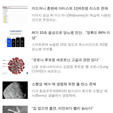
미드저니 훈련에 아티스트 1만6천명 리스트 존재
이미지 생성 AI 미드저니(Midjourney)의 학습에 사용된
것으로 추정되는..
AI가 10초 음성으로 당뇨병 진단…”정확도 86% 이
상”
스마트폰에 녹음된 10초 정도의 목소리만으로 제2형
당뇨병 여부를..
“코로나 후유증 세로토닌 고갈과 관련 있다”
신종 코로나바이러스 감염증 후유증 '롱 코로나'(Long
COVID)가 세로토닌..
소행성 ‘베누’에 생명체 위한 물·탄소 존재
미국 항공우주국(NASA) 탐사선이 회수한 소행성 ‘베
누(Bennu)’ 샘플에서 생명체에..
“집 없으면 흡연, 비만보다 빨리 늙는다”