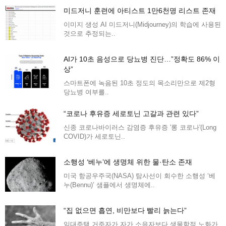
미드저니 훈련에 아티스트 1만6천명 리스트 존재
이미지 생성 AI 미드저니(Midjourney)의 학습에 사용된
것으로 추정되는..
AI가 10초 음성으로 당뇨병 진단…”정확도 86% 이
상”
스마트폰에 녹음된 10초 정도의 목소리만으로 제2형
당뇨병 여부를..
“코로나 후유증 세로토닌 고갈과 관련 있다”
신종 코로나바이러스 감염증 후유증 '롱 코로나'(Long
COVID)가 세로토닌..
소행성 ‘베누’에 생명체 위한 물·탄소 존재
미국 항공우주국(NASA) 탐사선이 회수한 소행성 ‘베
누(Bennu)’ 샘플에서 생명체에..
“집 없으면 흡연, 비만보다 빨리 늙는다”
임대주택 거주자가 자가 소유자보다 생물학적 노화가