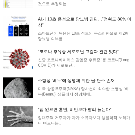
것으로 추정되는..
AI가 10초 음성으로 당뇨병 진단…”정확도 86% 이
상”
스마트폰에 녹음된 10초 정도의 목소리만으로 제2형
당뇨병 여부를..
“코로나 후유증 세로토닌 고갈과 관련 있다”
신종 코로나바이러스 감염증 후유증 '롱 코로나'(Long
COVID)가 세로토닌..
소행성 ‘베누’에 생명체 위한 물·탄소 존재
미국 항공우주국(NASA) 탐사선이 회수한 소행성 ‘베
누(Bennu)’ 샘플에서 생명체에..
“집 없으면 흡연, 비만보다 빨리 늙는다”
임대주택 거주자가 자가 소유자보다 생물학적 노화가
더 빠르다는..