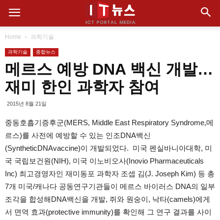
Home
과학기술
과학기술
종합뉴스
메르스 예방 DNA 백신 개발…
재미 한인 과학자 참여
2015년 8월 21일
중동호흡기증후군‬(MERS, Middle‬ East Respiratory Syndrome,‎메
르스)를 사전에 예방할 수 있는 인조DNA백신
(SyntheticDNAvaccine)이 개발되었다. 미국 펜실바니아대학, 미
국 국립보건원(NIH), 미국 이노비오사(Inovio Pharmaceuticals
Inc) 최고경영자인 재미동포 과학자 조셉 김(J. Joseph Kim) 등 총
7개 미국/캐나다 공동연구기관들이 메르스 바이러스 DNA의 일부
조각을 합성해‪DNA백신을 개발, 쥐와 원숭이, 낙타(camels)에게
서 면역 효과(protective immunity)를 확인해 그 연구 결과를 사이