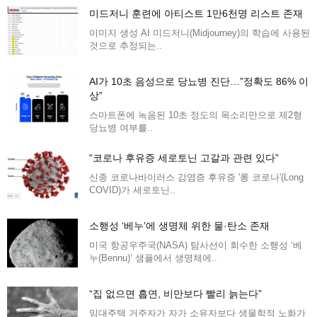
미드저니 훈련에 아티스트 1만6천명 리스트 존재
이미지 생성 AI 미드저니(Midjourney)의 학습에 사용된
것으로 추정되는..
AI가 10초 음성으로 당뇨병 진단…”정확도 86% 이
상”
스마트폰에 녹음된 10초 정도의 목소리만으로 제2형
당뇨병 여부를..
“코로나 후유증 세로토닌 고갈과 관련 있다”
신종 코로나바이러스 감염증 후유증 '롱 코로나'(Long
COVID)가 세로토닌..
소행성 ‘베누’에 생명체 위한 물·탄소 존재
미국 항공우주국(NASA) 탐사선이 회수한 소행성 ‘베
누(Bennu)’ 샘플에서 생명체에..
“집 없으면 흡연, 비만보다 빨리 늙는다”
임대주택 거주자가 자가 소유자보다 생물학적 노화가