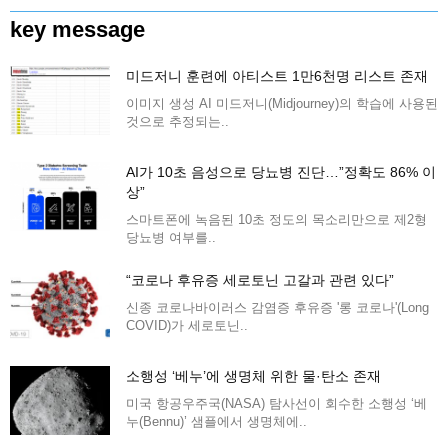
key message
미드저니 훈련에 아티스트 1만6천명 리스트 존재
이미지 생성 AI 미드저니(Midjourney)의 학습에 사용된
것으로 추정되는..
AI가 10초 음성으로 당뇨병 진단…”정확도 86% 이
상”
스마트폰에 녹음된 10초 정도의 목소리만으로 제2형
당뇨병 여부를..
“코로나 후유증 세로토닌 고갈과 관련 있다”
신종 코로나바이러스 감염증 후유증 '롱 코로나'(Long
COVID)가 세로토닌..
소행성 ‘베누’에 생명체 위한 물·탄소 존재
미국 항공우주국(NASA) 탐사선이 회수한 소행성 ‘베
누(Bennu)’ 샘플에서 생명체에..