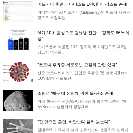
미드저니 훈련에 아티스트 1만6천명 리스트 존재
이미지 생성 AI 미드저니(Midjourney)의 학습에 사용된
것으로 추정되는..
AI가 10초 음성으로 당뇨병 진단…”정확도 86% 이
상”
스마트폰에 녹음된 10초 정도의 목소리만으로 제2형
당뇨병 여부를..
“코로나 후유증 세로토닌 고갈과 관련 있다”
신종 코로나바이러스 감염증 후유증 '롱 코로나'(Long
COVID)가 세로토닌..
소행성 ‘베누’에 생명체 위한 물·탄소 존재
미국 항공우주국(NASA) 탐사선이 회수한 소행성 ‘베
누(Bennu)’ 샘플에서 생명체에..
“집 없으면 흡연, 비만보다 빨리 늙는다”
임대주택 거주자가 자가 소유자보다 생물학적 노화가