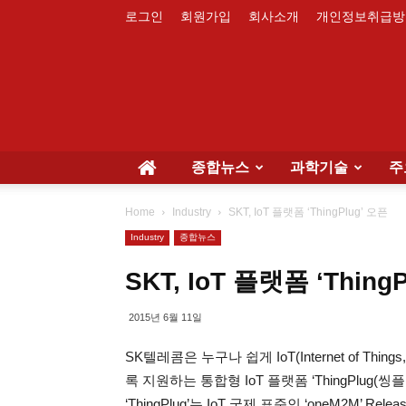
로그인
회원가입
회사소개
개인정보취급방
종합뉴스
과학기술
주
Home
Industry
SKT, IoT 플랫폼 ‘ThingPlug’ 오픈
Industry
종합뉴스
SKT, IoT 플랫폼 ‘Thing
2015년 6월 11일
SK텔레콤은 누구나 쉽게 IoT(Internet of 
록 지원하는 통합형 IoT 플랫폼 ‘ThingPlug
‘ThingPlug’는 IoT 국제 표준인 ‘oneM2M’ R