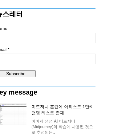
뉴스레터
ame
ail *
ey message
미드저니 훈련에 아티스트 1만6
천명 리스트 존재
이미지 생성 AI 미드저니
(Midjourney)의 학습에 사용된 것으
로 추정되는..