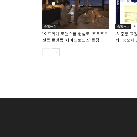
종합뉴스
종합뉴스
“K-드라마 로맨스를 현실로” 프로포즈
초·중등 교
전문 플랫폼 ‘케이프로포즈’ 론칭
서, ‘정보과