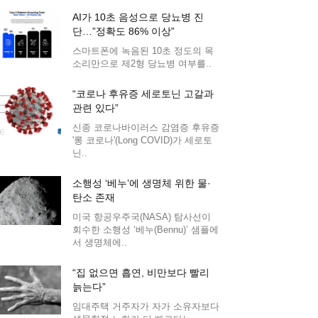
AI가 10초 음성으로 당뇨병 진
단…”정확도 86% 이상”
스마트폰에 녹음된 10초 정도의 목
소리만으로 제2형 당뇨병 여부를..
“코로나 후유증 세로토닌 고갈과
관련 있다”
신종 코로나바이러스 감염증 후유증
'롱 코로나'(Long COVID)가 세로토
닌..
소행성 ‘베누’에 생명체 위한 물·
탄소 존재
미국 항공우주국(NASA) 탐사선이
회수한 소행성 ‘베누(Bennu)’ 샘플에
서 생명체에..
“집 없으면 흡연, 비만보다 빨리
늙는다”
임대주택 거주자가 자가 소유자보다