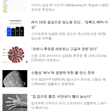
이미지 생성 AI 미드저니(Midjourney)의 학습에 사용된
것으로 추정되는..
AI가 10초 음성으로 당뇨병 진단…”정확도 86% 이
상”
스마트폰에 녹음된 10초 정도의 목소리만으로 제2형
당뇨병 여부를..
“코로나 후유증 세로토닌 고갈과 관련 있다”
신종 코로나바이러스 감염증 후유증 '롱 코로나'(Long
COVID)가 세로토닌..
소행성 ‘베누’에 생명체 위한 물·탄소 존재
미국 항공우주국(NASA) 탐사선이 회수한 소행성 ‘베
누(Bennu)’ 샘플에서 생명체에..
“집 없으면 흡연, 비만보다 빨리 늙는다”
임대주택 거주자가 자가 소유자보다 생물학적 노화가
더 빠르다는..