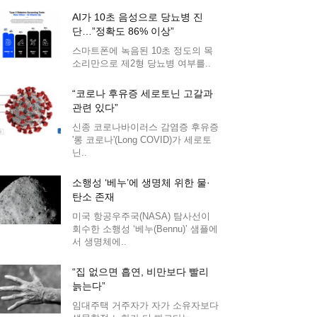
AI가 10초 음성으로 당뇨병 진
단…”정확도 86% 이상”
스마트폰에 녹음된 10초 정도의 목
소리만으로 제2형 당뇨병 여부를..
“코로나 후유증 세로토닌 고갈과
관련 있다”
신종 코로나바이러스 감염증 후유증
'롱 코로나'(Long COVID)가 세로토
닌..
소행성 ‘베누’에 생명체 위한 물·
탄소 존재
미국 항공우주국(NASA) 탐사선이
회수한 소행성 ‘베누(Bennu)’ 샘플에
서 생명체에..
“집 없으면 흡연, 비만보다 빨리
늙는다”
임대주택 거주자가 자가 소유자보다