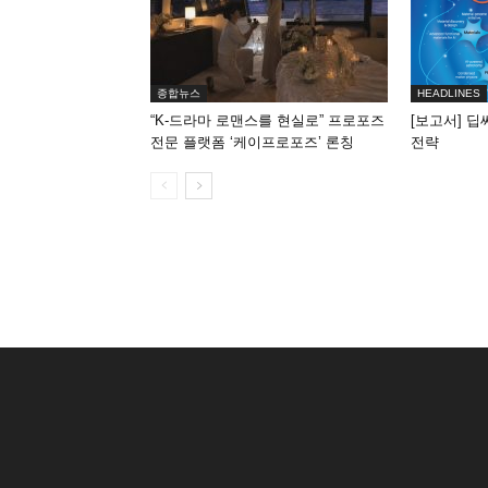
종합뉴스
HEADLINES
“K-드라마 로맨스를 현실로” 프로포즈
[보고서] 딥
전문 플랫폼 ‘케이프로포즈’ 론칭
전략