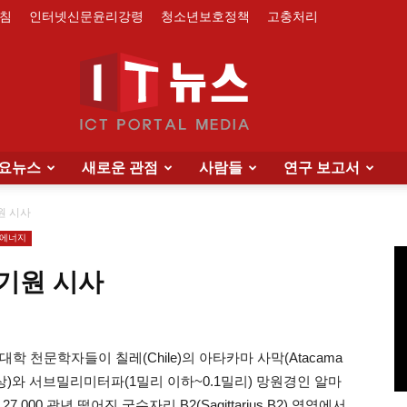
침
인터넷신문윤리강령
청소년보호정책
고충처리
요뉴스
새로운 관점
사람들
연구 보고서
IT
원 시사
·에너지
기원 시사
News
 천문학자들이 칠레(Chile)의 아타카마 사막(Atacama
이상)와 서브밀리미터파(1밀리 이하~0.1밀리) 망원경인 알마
7,000 광년 떨어진 궁수자리 B2(Sagittarius B2) 영역에서