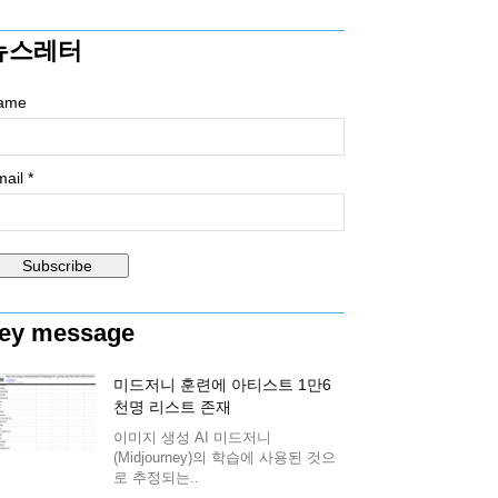
뉴스레터
ame
ail *
ey message
미드저니 훈련에 아티스트 1만6
천명 리스트 존재
이미지 생성 AI 미드저니
(Midjourney)의 학습에 사용된 것으
로 추정되는..