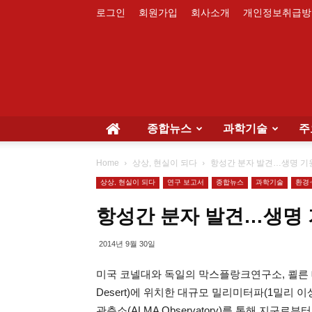
로그인
회원가입
회사소개
개인정보취급방
종합뉴스
과학기술
주
Home
상상, 현실이 되다
항성간 분자 발견…생명 기
상상, 현실이 되다
연구 보고서
종합뉴스
과학기술
환경
항성간 분자 발견…생명 
2014년 9월 30일
미국 코넬대와 독일의 막스플랑크연구소, 쾰른 대학
Desert)에 위치한 대규모 밀리미터파(1밀리 
관측소(ALMA Observatory)를 통해 지구로부터 2