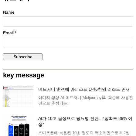
Name
Email *
key message
미드저니 훈련에 아티스트 1만6천명 리스트 존재
이미지 생성 AI 미드저니(Midjourney)의 학습에 사용된
것으로 추정되는..
AI가 10초 음성으로 당뇨병 진단…”정확도 86% 이
상”
스마트폰에 녹음된 10초 정도의 목소리만으로 제2형