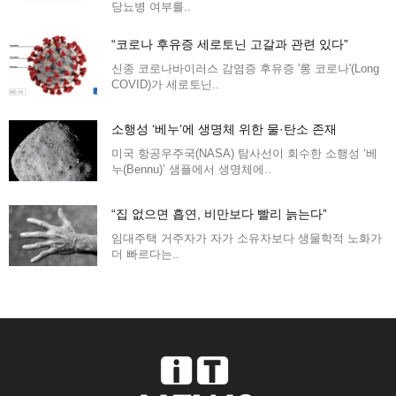
당뇨병 여부를..
“코로나 후유증 세로토닌 고갈과 관련 있다”
신종 코로나바이러스 감염증 후유증 '롱 코로나'(Long
COVID)가 세로토닌..
소행성 ‘베누’에 생명체 위한 물·탄소 존재
미국 항공우주국(NASA) 탐사선이 회수한 소행성 ‘베
누(Bennu)’ 샘플에서 생명체에..
“집 없으면 흡연, 비만보다 빨리 늙는다”
임대주택 거주자가 자가 소유자보다 생물학적 노화가
더 빠르다는..