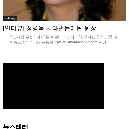
Industry
[인터뷰] 정영옥 서라벌문예원 원장
'독도사랑 글짓기대회' 를 이끌어 가면서... [한국대표 문학신문] 나
라(독도)살리기 국민운동본부(www.mkoreadokdo.com 회장..
뉴스레터