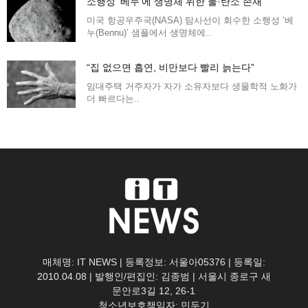
소행성 ‘베누’에 생명체 위한 물·탄소 존재
미국 항공우주국(NASA) 탐사선이 회수한 소행성 ‘베
누(Bennu)’ 샘플에서 생명체에..
“집 없으면 흡연, 비만보다 빨리 늙는다”
임대주택 거주자가 자가 소유자보다 생물학적 노화가
더 빠르다는..
매체명: IT NEWS | 등록정보: 서울아05376 | 등록일:
2010.04.08 | 발행인/편집인: 김종범 | 서울시 종로구 새
문안로3길 12, 26-1
청소년보호책임자: 민두기