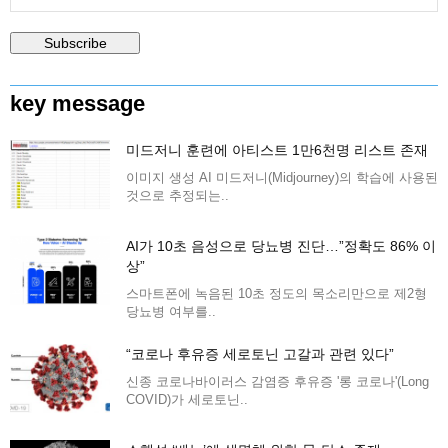
key message
미드저니 훈련에 아티스트 1만6천명 리스트 존재
이미지 생성 AI 미드저니(Midjourney)의 학습에 사용된
것으로 추정되는..
AI가 10초 음성으로 당뇨병 진단…”정확도 86% 이
상”
스마트폰에 녹음된 10초 정도의 목소리만으로 제2형
당뇨병 여부를..
“코로나 후유증 세로토닌 고갈과 관련 있다”
신종 코로나바이러스 감염증 후유증 '롱 코로나'(Long
COVID)가 세로토닌..