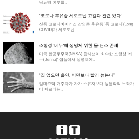
당뇨병 여부를..
“코로나 후유증 세로토닌 고갈과 관련 있다”
신종 코로나바이러스 감염증 후유증 '롱 코로나'(Long
COVID)가 세로토닌..
소행성 ‘베누’에 생명체 위한 물·탄소 존재
미국 항공우주국(NASA) 탐사선이 회수한 소행성 ‘베
누(Bennu)’ 샘플에서 생명체에..
“집 없으면 흡연, 비만보다 빨리 늙는다”
임대주택 거주자가 자가 소유자보다 생물학적 노화가
더 빠르다는..