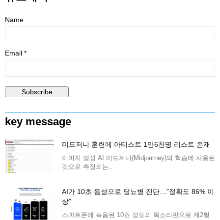
Name
Email *
key message
미드저니 훈련에 아티스트 1만6천명 리스트 존재
이미지 생성 AI 미드저니(Midjourney)의 학습에 사용된
것으로 추정되는..
AI가 10초 음성으로 당뇨병 진단…”정확도 86% 이
상”
스마트폰에 녹음된 10초 정도의 목소리만으로 제2형