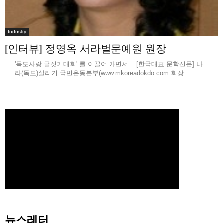
Industry
[인터뷰] 정영옥 서라벌문예원 원장
'독도사랑 글짓기대회' 를 이끌어 가면서... [한국대표 문학신문] 나
라(독도)살리기 국민운동본부(www.mkoreadokdo.com 회장..
뉴스레터