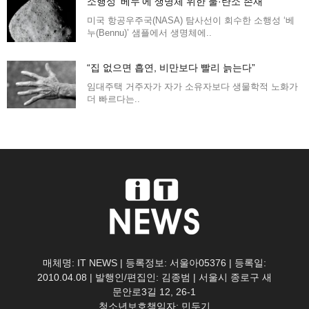
소행성 ‘베누’에 생명체 위한 물·탄소 존재
미국 항공우주국(NASA) 탐사선이 회수한 소행성 ‘베
누(Bennu)’ 샘플에서 생명체에..
“집 없으면 흡연, 비만보다 빨리 늙는다”
임대주택 거주자가 자가 소유자보다 생물학적 노화가
더 빠르다는..
매체명: IT NEWS | 등록정보: 서울아05376 | 등록일:
2010.04.08 | 발행인/편집인: 김종범 | 서울시 종로구 새
문안로3길 12, 26-1
청소년보호책임자: 민두기