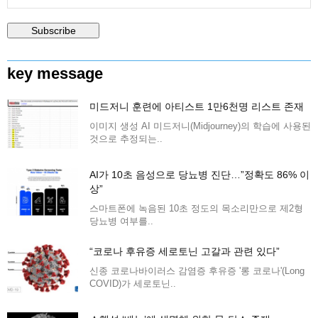
key message
미드저니 훈련에 아티스트 1만6천명 리스트 존재
이미지 생성 AI 미드저니(Midjourney)의 학습에 사용된
것으로 추정되는..
AI가 10초 음성으로 당뇨병 진단…”정확도 86% 이
상”
스마트폰에 녹음된 10초 정도의 목소리만으로 제2형
당뇨병 여부를..
“코로나 후유증 세로토닌 고갈과 관련 있다”
신종 코로나바이러스 감염증 후유증 '롱 코로나'(Long
COVID)가 세로토닌..