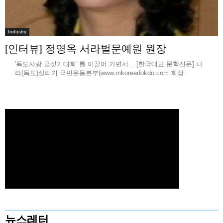
Industry
[인터뷰] 정영옥 서라벌문예원 원장
'독도사랑 글짓기대회' 를 이끌어 가면서... [한국대표 문학신문] 나
라(독도)살리기 국민운동본부(www.mkoreadokdo.com 회장..
뉴스레터