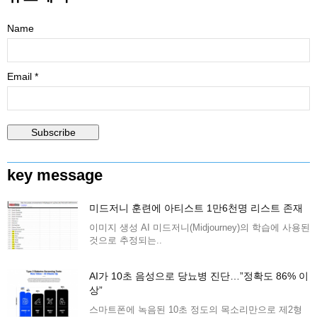
Name
Email *
key message
미드저니 훈련에 아티스트 1만6천명 리스트 존재
이미지 생성 AI 미드저니(Midjourney)의 학습에 사용된
것으로 추정되는..
AI가 10초 음성으로 당뇨병 진단…”정확도 86% 이
상”
스마트폰에 녹음된 10초 정도의 목소리만으로 제2형