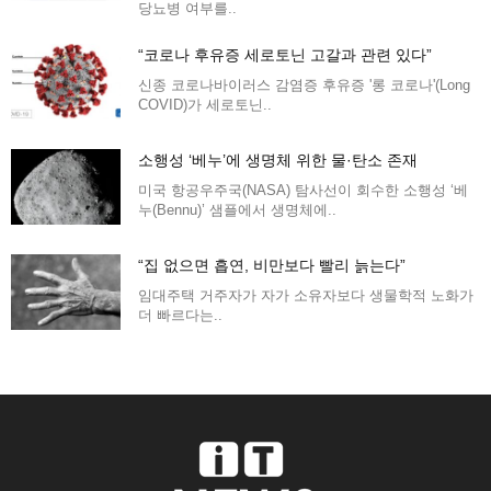
당뇨병 여부를..
“코로나 후유증 세로토닌 고갈과 관련 있다”
신종 코로나바이러스 감염증 후유증 '롱 코로나'(Long
COVID)가 세로토닌..
소행성 ‘베누’에 생명체 위한 물·탄소 존재
미국 항공우주국(NASA) 탐사선이 회수한 소행성 ‘베
누(Bennu)’ 샘플에서 생명체에..
“집 없으면 흡연, 비만보다 빨리 늙는다”
임대주택 거주자가 자가 소유자보다 생물학적 노화가
더 빠르다는..