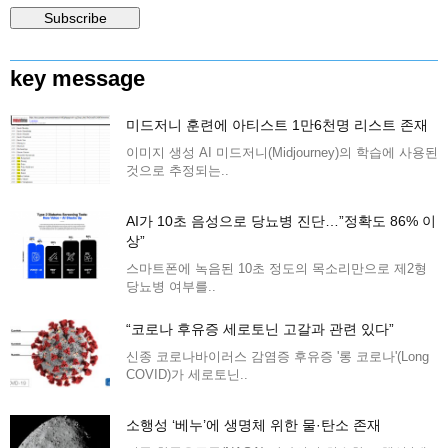
key message
미드저니 훈련에 아티스트 1만6천명 리스트 존재
이미지 생성 AI 미드저니(Midjourney)의 학습에 사용된
것으로 추정되는..
AI가 10초 음성으로 당뇨병 진단…”정확도 86% 이
상”
스마트폰에 녹음된 10초 정도의 목소리만으로 제2형
당뇨병 여부를..
“코로나 후유증 세로토닌 고갈과 관련 있다”
신종 코로나바이러스 감염증 후유증 '롱 코로나'(Long
COVID)가 세로토닌..
소행성 ‘베누’에 생명체 위한 물·탄소 존재