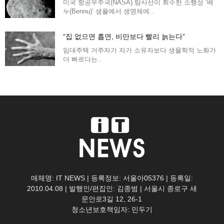
미국 항공우주국(NASA) 탐사선이 회수한 소행성 ‘베
누(Bennu)’ 샘플에서 생명체에..
“집 없으면 흡연, 비만보다 빨리 늙는다”
임대주택 거주자가 자가 소유자보다 생물학적 노화가
더 빠르다는..
매체명: IT NEWS | 등록정보: 서울아05376 | 등록일:
2010.04.08 | 발행인/편집인: 김종범 | 서울시 종로구 새
문안로3길 12, 26-1
청소년보호책임자: 민두기