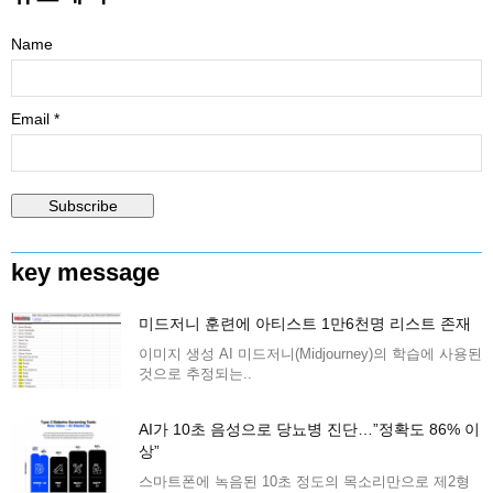
Name
Email *
key message
미드저니 훈련에 아티스트 1만6천명 리스트 존재
이미지 생성 AI 미드저니(Midjourney)의 학습에 사용된
것으로 추정되는..
AI가 10초 음성으로 당뇨병 진단…”정확도 86% 이
상”
스마트폰에 녹음된 10초 정도의 목소리만으로 제2형