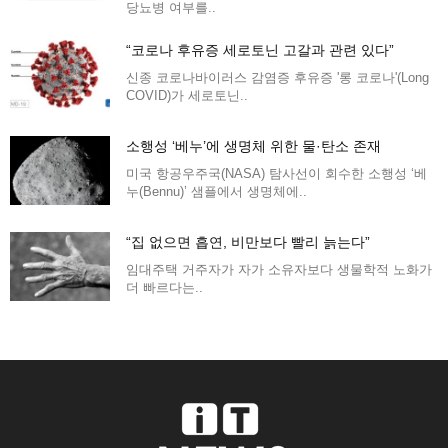
당뇨병 여부를..
“코로나 후유증 세로토닌 고갈과 관련 있다”
신종 코로나바이러스 감염증 후유증 '롱 코로나'(Long
COVID)가 세로토닌..
소행성 ‘베누’에 생명체 위한 물·탄소 존재
미국 항공우주국(NASA) 탐사선이 회수한 소행성 ‘베
누(Bennu)’ 샘플에서 생명체에..
“집 없으면 흡연, 비만보다 빨리 늙는다”
임대주택 거주자가 자가 소유자보다 생물학적 노화가
더 빠르다는..