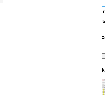
N
Em
k