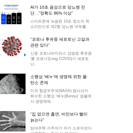
AI가 10초 음성으로 당뇨병 진
단…”정확도 86% 이상”
스마트폰에 녹음된 10초 정도의 목
소리만으로 제2형 당뇨병 여부를..
“코로나 후유증 세로토닌 고갈과
관련 있다”
신종 코로나바이러스 감염증 후유증
'롱 코로나'(Long COVID)가 세로토
닌..
소행성 ‘베누’에 생명체 위한 물·
탄소 존재
미국 항공우주국(NASA) 탐사선이
회수한 소행성 ‘베누(Bennu)’ 샘플에
서 생명체에..
“집 없으면 흡연, 비만보다 빨리
늙는다”
임대주택 거주자가 자가 소유자보다