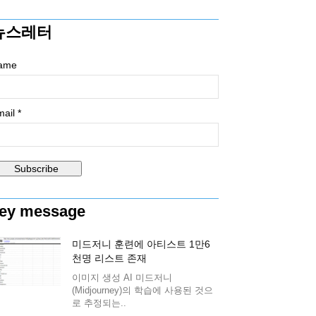
뉴스레터
ame
ail *
ey message
미드저니 훈련에 아티스트 1만6
천명 리스트 존재
이미지 생성 AI 미드저니
(Midjourney)의 학습에 사용된 것으
로 추정되는..