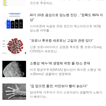
것으로 추정되는..
AI가 10초 음성으로 당뇨병 진단…”정확도 86% 이
상”
스마트폰에 녹음된 10초 정도의 목소리만으로 제2형
당뇨병 여부를..
“코로나 후유증 세로토닌 고갈과 관련 있다”
신종 코로나바이러스 감염증 후유증 '롱 코로나'(Long
COVID)가 세로토닌..
소행성 ‘베누’에 생명체 위한 물·탄소 존재
미국 항공우주국(NASA) 탐사선이 회수한 소행성 ‘베
누(Bennu)’ 샘플에서 생명체에..
“집 없으면 흡연, 비만보다 빨리 늙는다”
임대주택 거주자가 자가 소유자보다 생물학적 노화가
더 빠르다는..