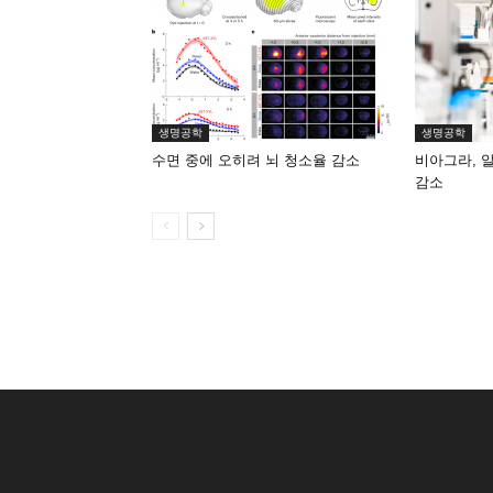
생명공학
생명공학
수면 중에 오히려 뇌 청소율 감소
비아그라, 
감소