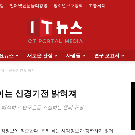
침
인터넷신문윤리강령
청소년보호정책
고충처리
요뉴스
새로운 관점
사람들
연구 보고서
IT
높이는 신경기전 밝혀져
이는 신경기전 밝혀져
News
정보 해석하고 안구운동 조절하는 원리 규명
시각정보에 의존한다. 우리 뇌는 시각정보가 정확하지 않거