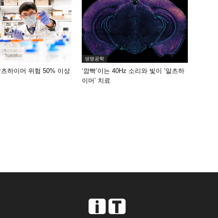
생명공학
알츠하이머 위험 50% 이상
‘깜빡’이는 40Hz 소리와 빛이 ‘알츠하
이머’ 치료