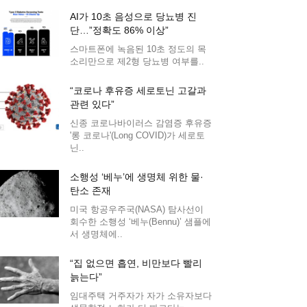
AI가 10초 음성으로 당뇨병 진
단…”정확도 86% 이상”
스마트폰에 녹음된 10초 정도의 목
소리만으로 제2형 당뇨병 여부를..
“코로나 후유증 세로토닌 고갈과
관련 있다”
신종 코로나바이러스 감염증 후유증
'롱 코로나'(Long COVID)가 세로토
닌..
소행성 ‘베누’에 생명체 위한 물·
탄소 존재
미국 항공우주국(NASA) 탐사선이
회수한 소행성 ‘베누(Bennu)’ 샘플에
서 생명체에..
“집 없으면 흡연, 비만보다 빨리
늙는다”
임대주택 거주자가 자가 소유자보다