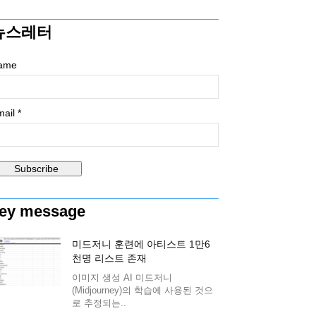
뉴스레터
ame
ail *
ey message
미드저니 훈련에 아티스트 1만6
천명 리스트 존재
이미지 생성 AI 미드저니
(Midjourney)의 학습에 사용된 것으
로 추정되는..