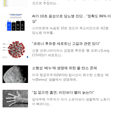
것으로 추정되는..
AI가 10초 음성으로 당뇨병 진단…”정확도 86% 이
상”
스마트폰에 녹음된 10초 정도의 목소리만으로 제2형
당뇨병 여부를..
“코로나 후유증 세로토닌 고갈과 관련 있다”
신종 코로나바이러스 감염증 후유증 '롱 코로나'(Long
COVID)가 세로토닌..
소행성 ‘베누’에 생명체 위한 물·탄소 존재
미국 항공우주국(NASA) 탐사선이 회수한 소행성 ‘베
누(Bennu)’ 샘플에서 생명체에..
“집 없으면 흡연, 비만보다 빨리 늙는다”
임대주택 거주자가 자가 소유자보다 생물학적 노화가
더 빠르다는..