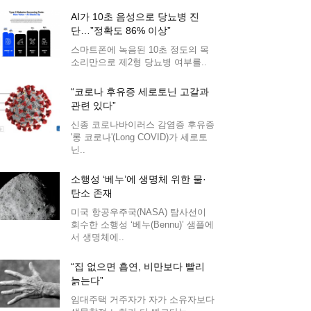
AI가 10초 음성으로 당뇨병 진
단…”정확도 86% 이상”
스마트폰에 녹음된 10초 정도의 목
소리만으로 제2형 당뇨병 여부를..
“코로나 후유증 세로토닌 고갈과
관련 있다”
신종 코로나바이러스 감염증 후유증
'롱 코로나'(Long COVID)가 세로토
닌..
소행성 ‘베누’에 생명체 위한 물·
탄소 존재
미국 항공우주국(NASA) 탐사선이
회수한 소행성 ‘베누(Bennu)’ 샘플에
서 생명체에..
“집 없으면 흡연, 비만보다 빨리
늙는다”
임대주택 거주자가 자가 소유자보다