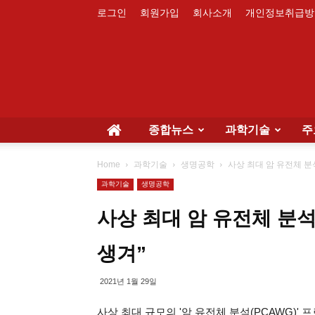
로그인
회원가입
회사소개
개인정보취급방
종합뉴스
과학기술
주
Home
과학기술
생명공학
사상 최대 암 유전체 분
과학기술
생명공학
사상 최대 암 유전체 분
생겨”
2021년 1월 29일
사상 최대 규모의 '암 유전체 분석(PCAWG)