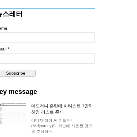
뉴스레터
ame
ail *
ey message
미드저니 훈련에 아티스트 1만6
천명 리스트 존재
이미지 생성 AI 미드저니
(Midjourney)의 학습에 사용된 것으
로 추정되는..