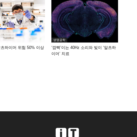
생명공학
알츠하이머 위험 50% 이상
‘깜빡’이는 40Hz 소리와 빛이 ‘알츠하
이머’ 치료