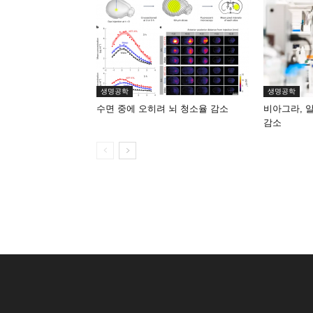
생명공학
생명공학
수면 중에 오히려 뇌 청소율 감소
비아그라, 
감소