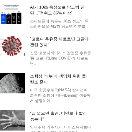
AI가 10초 음성으로 당뇨병 진
단…”정확도 86% 이상”
스마트폰에 녹음된 10초 정도의 목
소리만으로 제2형 당뇨병 여부를..
“코로나 후유증 세로토닌 고갈과
관련 있다”
신종 코로나바이러스 감염증 후유증
'롱 코로나'(Long COVID)가 세로토
닌..
소행성 ‘베누’에 생명체 위한 물·
탄소 존재
미국 항공우주국(NASA) 탐사선이
회수한 소행성 ‘베누(Bennu)’ 샘플에
서 생명체에..
“집 없으면 흡연, 비만보다 빨리
늙는다”
임대주택 거주자가 자가 소유자보다