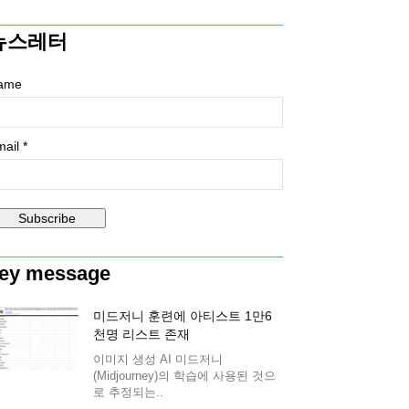
뉴스레터
ame
ail *
ey message
미드저니 훈련에 아티스트 1만6
천명 리스트 존재
이미지 생성 AI 미드저니
(Midjourney)의 학습에 사용된 것으
로 추정되는..