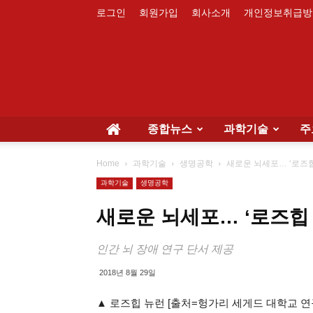
로그인
회원가입
회사소개
개인정보취급방
종합뉴스
과학기술
주
Home
과학기술
생명공학
새로운 뇌세포… ‘로즈힙
과학기술
생명공학
새로운 뇌세포… ‘로즈힙 
인간 뇌 장애 연구 단서 제공
2018년 8월 29일
▲ 로즈힙 뉴런 [출처=헝가리 세게드 대학교 연