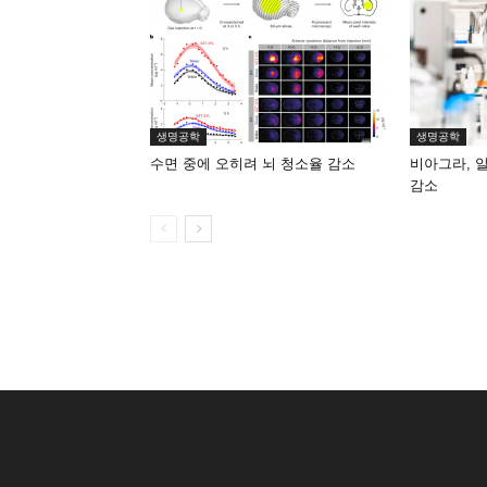
생명공학
생명공학
수면 중에 오히려 뇌 청소율 감소
비아그라, 
감소