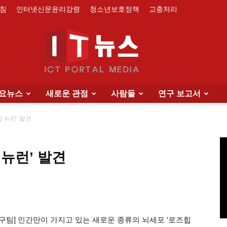
침
인터넷신문윤리강령
청소년보호정책
고충처리
요뉴스
새로운 관점
사람들
연구 보고서
IT
 뉴런’ 발견
뉴런’ 발견
News
구팀] 인간만이 가지고 있는 새로운 종류의 뇌세포 ‘로즈힙