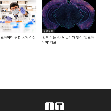
생명공학
알츠하이머 위험 50% 이상
‘깜빡’이는 40Hz 소리와 빛이 ‘알츠하
이머’ 치료