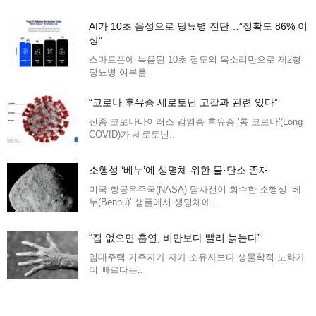
AI가 10초 음성으로 당뇨병 진단…”정확도 86% 이
상”
스마트폰에 녹음된 10초 정도의 목소리만으로 제2형
당뇨병 여부를..
“코로나 후유증 세로토닌 고갈과 관련 있다”
신종 코로나바이러스 감염증 후유증 '롱 코로나'(Long
COVID)가 세로토닌..
소행성 ‘베누’에 생명체 위한 물·탄소 존재
미국 항공우주국(NASA) 탐사선이 회수한 소행성 ‘베
누(Bennu)’ 샘플에서 생명체에..
“집 없으면 흡연, 비만보다 빨리 늙는다”
임대주택 거주자가 자가 소유자보다 생물학적 노화가
더 빠르다는..