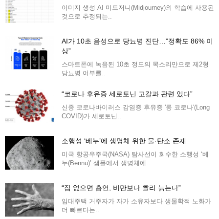
이미지 생성 AI 미드저니(Midjourney)의 학습에 사용된
것으로 추정되는..
AI가 10초 음성으로 당뇨병 진단…”정확도 86% 이
상”
스마트폰에 녹음된 10초 정도의 목소리만으로 제2형
당뇨병 여부를..
“코로나 후유증 세로토닌 고갈과 관련 있다”
신종 코로나바이러스 감염증 후유증 '롱 코로나'(Long
COVID)가 세로토닌..
소행성 ‘베누’에 생명체 위한 물·탄소 존재
미국 항공우주국(NASA) 탐사선이 회수한 소행성 ‘베
누(Bennu)’ 샘플에서 생명체에..
“집 없으면 흡연, 비만보다 빨리 늙는다”
임대주택 거주자가 자가 소유자보다 생물학적 노화가
더 빠르다는..