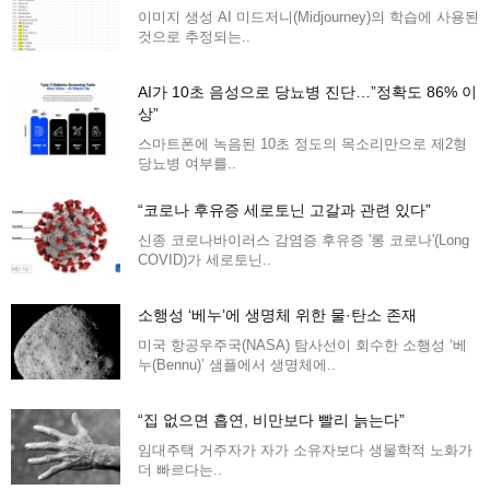
이미지 생성 AI 미드저니(Midjourney)의 학습에 사용된
것으로 추정되는..
AI가 10초 음성으로 당뇨병 진단…”정확도 86% 이
상”
스마트폰에 녹음된 10초 정도의 목소리만으로 제2형
당뇨병 여부를..
“코로나 후유증 세로토닌 고갈과 관련 있다”
신종 코로나바이러스 감염증 후유증 '롱 코로나'(Long
COVID)가 세로토닌..
소행성 ‘베누’에 생명체 위한 물·탄소 존재
미국 항공우주국(NASA) 탐사선이 회수한 소행성 ‘베
누(Bennu)’ 샘플에서 생명체에..
“집 없으면 흡연, 비만보다 빨리 늙는다”
임대주택 거주자가 자가 소유자보다 생물학적 노화가
더 빠르다는..